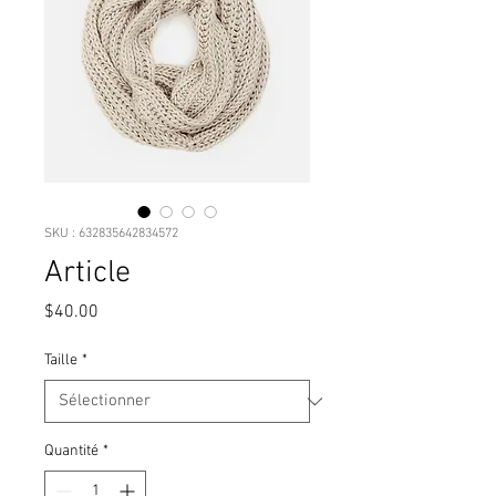
SKU : 632835642834572
Article
Prix
$40.00
Taille
*
Quantité
*